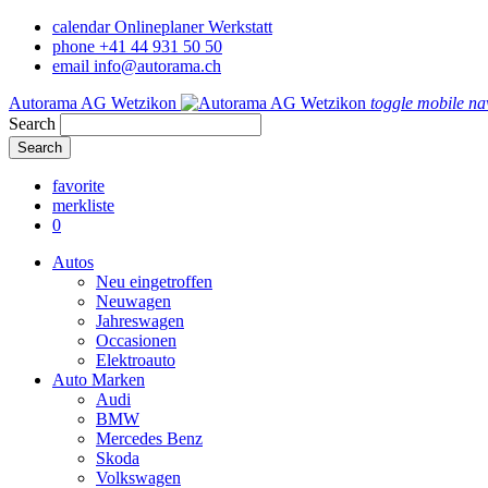
calendar
Onlineplaner Werkstatt
phone
+41 44 931 50 50
email
info@autorama.ch
Autorama AG Wetzikon
toggle mobile na
Search
favorite
merkliste
0
Autos
Neu eingetroffen
Neuwagen
Jahreswagen
Occasionen
Elektroauto
Auto Marken
Audi
BMW
Mercedes Benz
Skoda
Volkswagen