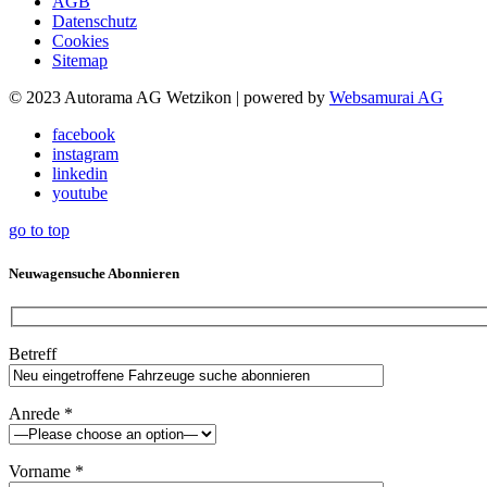
AGB
Datenschutz
Cookies
Sitemap
© 2023 Autorama AG Wetzikon | powered by
Web­sa­mu­rai AG
facebook
instagram
linkedin
youtube
go to top
Neuwagensuche Abonnieren
Betreff
Anrede *
Vorname *