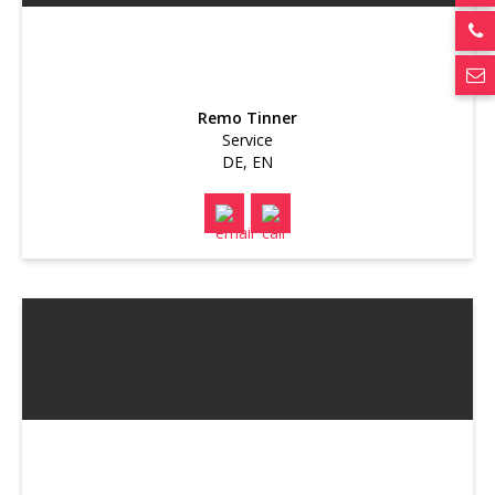
ph
ema
Remo Tinner
Service
DE, EN