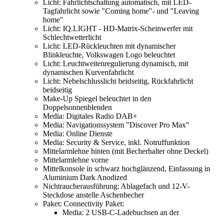
Licht: Fahrlichtschaltung automatisch, mit LED-
Tagfahrlicht sowie "Coming home"- und "Leaving
home"
Licht: IQ.LIGHT - HD-Matrix-Scheinwerfer mit
Schlechtwetterlicht
Licht: LED-Rückleuchten mit dynamischer
Blinkleuchte, Volkswagen Logo beleuchtet
Licht: Leuchtweitenregulierung dynamisch, mit
dynamischen Kurvenfahrlicht
Licht: Nebelschlusslicht beidseitig, Rückfahrlicht
beidseitig
Make-Up Spiegel beleuchtet in den
Doppelsonnenblenden
Media: Digitales Radio DAB+
Media: Navigationssystem "Discover Pro Max"
Media: Online Dienste
Media: Security & Service, inkl. Notruffunktion
Mittelarmlehne hinten (mit Becherhalter ohne Deckel)
Mittelarmlehne vorne
Mittelkonsole in schwarz hochglänzend, Einfassung in
Aluminium Dark Anodized
Nichtraucherausführung: Ablagefach und 12-V-
Steckdose anstelle Aschenbecher
Paket: Connectivity Paket:
Media: 2 USB-C-Ladebuchsen an der