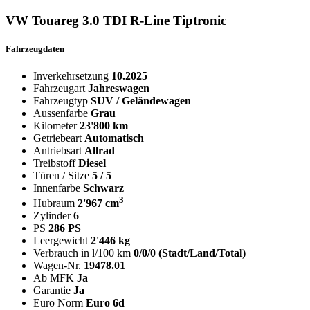
VW Touareg 3.0 TDI R-Line Tiptronic
Fahrzeugdaten
Inverkehrsetzung
10.2025
Fahrzeugart
Jahreswagen
Fahrzeugtyp
SUV / Geländewagen
Aussenfarbe
Grau
Kilometer
23'800 km
Getriebeart
Automatisch
Antriebsart
Allrad
Treibstoff
Diesel
Türen / Sitze
5 / 5
Innenfarbe
Schwarz
3
Hubraum
2'967 cm
Zylinder
6
PS
286 PS
Leergewicht
2'446 kg
Verbrauch in l/100 km
0/0/0 (Stadt/Land/Total)
Wagen-Nr.
19478.01
Ab MFK
Ja
Garantie
Ja
Euro Norm
Euro 6d