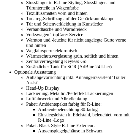
Stossfänger in R-Line Styling, Stossfänger- und
Türunterteile in Wagenfarbe
Textilfussmatten vorn und hinten
Touareg-Schriftzug auf der Gepäckraumklappe
Tür und Seitenverkleidung in Kunstleder
Verbandtasche und Warndreieck
Volkswagen TopCare: Service
Warnton und -leuchte für nicht angelegte Gurte vorne
und hinten
Wegfahrsperre elektronisch
Wärmeschutzverglasung grün, seitlich und hinten
Zentralverriegelung Keyless-Go
Zusätzlicher Tank für SCR (AdBlue 24 Liter)
Optionale Ausstattung
Anhängevorrichtung inkl. Anhängerrassistent 'Trailer
Assist'
Head-Up Display
Lackierung: Metallic-/Perleffekt-Lackierungen
Luftfahrwerk und Allradlenkung
Paket: Ambientepaket farbig für R-Line:
Ambientebeleuchtung 30-farbig
Einstiegsleisten in Edelstahl, beleuchtet, vorn mit
R-Line -Logo
Paket: Black Style R-Line Exterieur:
Aussenspiegelgehäuse in Schwarz