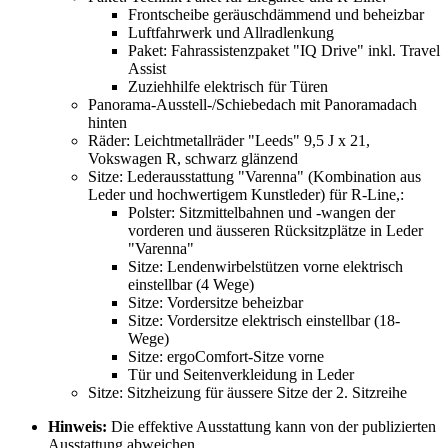
Frontscheibe geräuschdämmend und beheizbar
Luftfahrwerk und Allradlenkung
Paket: Fahrassistenzpaket "IQ Drive" inkl. Travel
Assist
Zuziehhilfe elektrisch für Türen
Panorama-Ausstell-/Schiebedach mit Panoramadach
hinten
Räder: Leichtmetallräder "Leeds" 9,5 J x 21,
Vokswagen R, schwarz glänzend
Sitze: Lederausstattung "Varenna" (Kombination aus
Leder und hochwertigem Kunstleder) für R-Line,:
Polster: Sitzmittelbahnen und -wangen der
vorderen und äusseren Rücksitzplätze in Leder
"Varenna"
Sitze: Lendenwirbelstützen vorne elektrisch
einstellbar (4 Wege)
Sitze: Vordersitze beheizbar
Sitze: Vordersitze elektrisch einstellbar (18-
Wege)
Sitze: ergoComfort-Sitze vorne
Tür und Seitenverkleidung in Leder
Sitze: Sitzheizung für äussere Sitze der 2. Sitzreihe
Hinweis:
Die effektive Ausstattung kann von der publizierten
Ausstattung abweichen