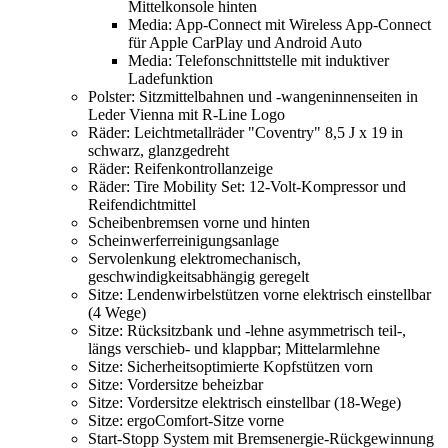
Mittelkonsole hinten
Media: App-Connect mit Wireless App-Connect
für Apple CarPlay und Android Auto
Media: Telefonschnittstelle mit induktiver
Ladefunktion
Polster: Sitzmittelbahnen und -wangeninnenseiten in
Leder Vienna mit R-Line Logo
Räder: Leichtmetallräder "Coventry" 8,5 J x 19 in
schwarz, glanzgedreht
Räder: Reifenkontrollanzeige
Räder: Tire Mobility Set: 12-Volt-Kompressor und
Reifendichtmittel
Scheibenbremsen vorne und hinten
Scheinwerferreinigungsanlage
Servolenkung elektromechanisch,
geschwindigkeitsabhängig geregelt
Sitze: Lendenwirbelstützen vorne elektrisch einstellbar
(4 Wege)
Sitze: Rücksitzbank und -lehne asymmetrisch teil-,
längs verschieb- und klappbar; Mittelarmlehne
Sitze: Sicherheitsoptimierte Kopfstützen vorn
Sitze: Vordersitze beheizbar
Sitze: Vordersitze elektrisch einstellbar (18-Wege)
Sitze: ergoComfort-Sitze vorne
Start-Stopp System mit Bremsenergie-Rückgewinnung