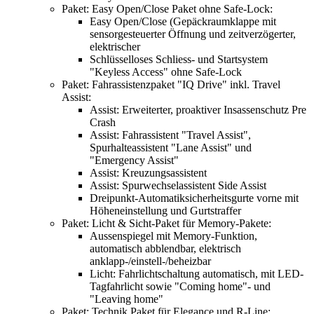
Paket: Easy Open/Close Paket ohne Safe-Lock:
Easy Open/Close (Gepäckraumklappe mit
sensorgesteuerter Öffnung und zeitverzögerter,
elektrischer
Schlüsselloses Schliess- und Startsystem
"Keyless Access" ohne Safe-Lock
Paket: Fahrassistenzpaket "IQ Drive" inkl. Travel
Assist:
Assist: Erweiterter, proaktiver Insassenschutz Pre
Crash
Assist: Fahrassistent "Travel Assist",
Spurhalteassistent "Lane Assist" und
"Emergency Assist"
Assist: Kreuzungsassistent
Assist: Spurwechselassistent Side Assist
Dreipunkt-Automatiksicherheitsgurte vorne mit
Höheneinstellung und Gurtstraffer
Paket: Licht & Sicht-Paket für Memory-Pakete:
Aussenspiegel mit Memory-Funktion,
automatisch abblendbar, elektrisch
anklapp-/einstell-/beheizbar
Licht: Fahrlichtschaltung automatisch, mit LED-
Tagfahrlicht sowie "Coming home"- und
"Leaving home"
Paket: Technik Paket für Elegance und R-Line: