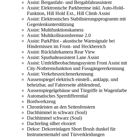
Assist: Berganfahr- und Bergabfahrassistent
Assist: Elektronische Parkbremse inkl. Auto-Hold-
Funktion, Hill Hold Ext., Hill Climb Assist
Assist: Elektronisches Stabilisierungsprogramm mit
Gegenlenkunterstützung
Assist: Multifunktionskamera
Assist: Multikollisionsbremse 2.0
Assist: ParkPilot - akustische Warnsignale bei
Hindernissen im Front- und Heckbereich
Assist: Rückfahrkamera Rear View
Assist: Spurhalteassistent Lane Assist
Assist: Umfeldbeobachtungssystem Front Assist mit
City-Notbremsfunktion und Fussgängererkennung
Assist: Verkehrszeichenerkennung
Aussenspiegel elektrisch einstell-, anklapp, und
beheizbar, auf Fahrerseite abblendend,
Aussenspiegelgehäuse und Türgriffe in Wagenfarbe
Automatisches Sperrdifferential
Bordwerkzeug
Chromleisten an den Seitenfenstern
Dachhimmel in schwarz (Soul)
Dachhimmel schwarz (Soul)
Dachreling silber eloxiert
Dekor: Dekoreinlagen Short Brush dunkel für
Instrumententafel und Türverkleidungen