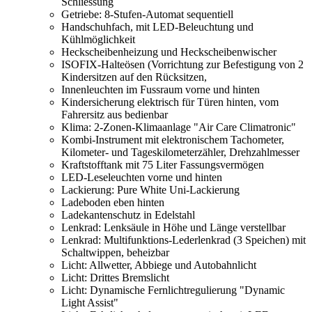
Schliessung
Getriebe: 8-Stufen-Automat sequentiell
Handschuhfach, mit LED-Beleuchtung und
Kühlmöglichkeit
Heckscheibenheizung und Heckscheibenwischer
ISOFIX-Halteösen (Vorrichtung zur Befestigung von 2
Kindersitzen auf den Rücksitzen,
Innenleuchten im Fussraum vorne und hinten
Kindersicherung elektrisch für Türen hinten, vom
Fahrersitz aus bedienbar
Klima: 2-Zonen-Klimaanlage "Air Care Climatronic"
Kombi-Instrument mit elektronischem Tachometer,
Kilometer- und Tageskilometerzähler, Drehzahlmesser
Kraftstofftank mit 75 Liter Fassungsvermögen
LED-Leseleuchten vorne und hinten
Lackierung: Pure White Uni-Lackierung
Ladeboden eben hinten
Ladekantenschutz in Edelstahl
Lenkrad: Lenksäule in Höhe und Länge verstellbar
Lenkrad: Multifunktions-Lederlenkrad (3 Speichen) mit
Schaltwippen, beheizbar
Licht: Allwetter, Abbiege und Autobahnlicht
Licht: Drittes Bremslicht
Licht: Dynamische Fernlichtregulierung "Dynamic
Light Assist"