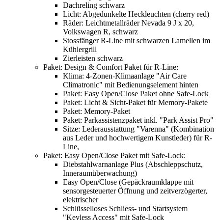
Dachreling schwarz
Licht: Abgedunkelte Heckleuchten (cherry red)
Räder: Leichtmetallräder Nevada 9 J x 20,
Volkswagen R, schwarz
Stossfänger R-Line mit schwarzen Lamellen im
Kühlergrill
Zierleisten schwarz
Paket: Design & Comfort Paket für R-Line:
Klima: 4-Zonen-Klimaanlage "Air Care
Climatronic" mit Bedienungselement hinten
Paket: Easy Open/Close Paket ohne Safe-Lock
Paket: Licht & Sicht-Paket für Memory-Pakete
Paket: Memory-Paket
Paket: Parkassistenzpaket inkl. "Park Assist Pro"
Sitze: Lederausstattung "Varenna" (Kombination
aus Leder und hochwertigem Kunstleder) für R-
Line,
Paket: Easy Open/Close Paket mit Safe-Lock:
Diebstahlwarnanlage Plus (Abschleppschutz,
Inneraumüberwachung)
Easy Open/Close (Gepäckraumklappe mit
sensorgesteuerter Öffnung und zeitverzögerter,
elektrischer
Schlüsselloses Schliess- und Startsystem
"Keyless Access" mit Safe-Lock