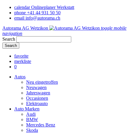
calendar
Onlineplaner Werkstatt
phone
+41 44 931 50 50
email
info@autorama.ch
Autorama AG Wetzikon
toggle mobile
navigation
Search
favorite
merkliste
0
Autos
Neu eingetroffen
Neuwagen
Jahreswagen
Occasionen
Elektroauto
Auto Marken
Audi
BMW
Mercedes Benz
Skoda