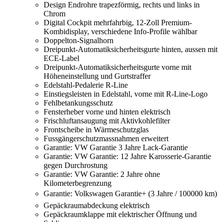
Design Endrohre trapezförmig, rechts und links in
Chrom
Digital Cockpit mehrfahrbig, 12-Zoll Premium-
Kombidisplay, verschiedene Info-Profile wählbar
Doppelton-Signalhorn
Dreipunkt-Automatiksicherheitsgurte hinten, aussen mit
ECE-Label
Dreipunkt-Automatiksicherheitsgurte vorne mit
Höheneinstellung und Gurtstraffer
Edelstahl-Pedalerie R-Line
Einstiegsleisten in Edelstahl, vorne mit R-Line-Logo
Fehlbetankungsschutz
Fensterheber vorne und hinten elektrisch
Frischluftansaugung mit Aktivkohlefilter
Frontscheibe in Wärmeschutzglas
Fussgängerschutzmassnahmen erweitert
Garantie: VW Garantie 3 Jahre Lack-Garantie
Garantie: VW Garantie: 12 Jahre Karosserie-Garantie
gegen Durchrostung
Garantie: VW Garantie: 2 Jahre ohne
Kilometerbegrenzung
Garantie: Volkswagen Garantie+ (3 Jahre / 100000 km)
Gepäckraumabdeckung elektrisch
Gepäckraumklappe mit elektrischer Öffnung und