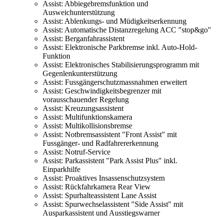
Assist: Abbiegebremsfunktion und
Ausweichunterstützung
Assist: Ablenkungs- und Müdigkeitserkennung
Assist: Automatische Distanzregelung ACC "stop&go"
Assist: Berganfahrassistent
Assist: Elektronische Parkbremse inkl. Auto-Hold-
Funktion
Assist: Elektronisches Stabilisierungsprogramm mit
Gegenlenkunterstützung
Assist: Fussgängerschutzmassnahmen erweitert
Assist: Geschwindigkeitsbegrenzer mit
vorausschauender Regelung
Assist: Kreuzungsassistent
Assist: Multifunktionskamera
Assist: Multikollisionsbremse
Assist: Notbremsassistent "Front Assist" mit
Fussgänger- und Radfahrererkennung
Assist: Notruf-Service
Assist: Parkassistent "Park Assist Plus" inkl.
Einparkhilfe
Assist: Proaktives Insassenschutzsystem
Assist: Rückfahrkamera Rear View
Assist: Spurhalteassistent Lane Assist
Assist: Spurwechselassistent "Side Assist" mit
Ausparkassistent und Ausstiegswarner