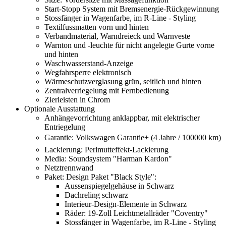
Start-Stopp System mit Bremsenergie-Rückgewinnung
Stossfänger in Wagenfarbe, im R-Line - Styling
Textilfussmatten vorn und hinten
Verbandmaterial, Warndreieck und Warnveste
Warnton und -leuchte für nicht angelegte Gurte vorne
und hinten
Waschwasserstand-Anzeige
Wegfahrsperre elektronisch
Wärmeschutzverglasung grün, seitlich und hinten
Zentralverriegelung mit Fernbedienung
Zierleisten in Chrom
Optionale Ausstattung
Anhängevorrichtung anklappbar, mit elektrischer
Entriegelung
Garantie: Volkswagen Garantie+ (4 Jahre / 100000 km)
Lackierung: Perlmutteffekt-Lackierung
Media: Soundsystem "Harman Kardon"
Netztrennwand
Paket: Design Paket "Black Style":
Aussenspiegelgehäuse in Schwarz
Dachreling schwarz
Interieur-Design-Elemente in Schwarz
Räder: 19-Zoll Leichtmetallräder "Coventry"
Stossfänger in Wagenfarbe, im R-Line - Styling