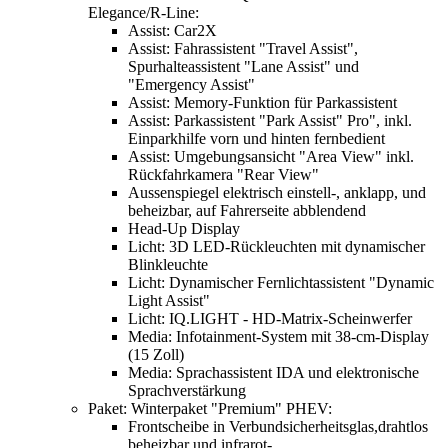
Elegance/R-Line:
Assist: Car2X
Assist: Fahrassistent "Travel Assist",
Spurhalteassistent "Lane Assist" und
"Emergency Assist"
Assist: Memory-Funktion für Parkassistent
Assist: Parkassistent "Park Assist" Pro", inkl.
Einparkhilfe vorn und hinten fernbedient
Assist: Umgebungsansicht "Area View" inkl.
Rückfahrkamera "Rear View"
Aussenspiegel elektrisch einstell-, anklapp, und
beheizbar, auf Fahrerseite abblendend
Head-Up Display
Licht: 3D LED-Rückleuchten mit dynamischer
Blinkleuchte
Licht: Dynamischer Fernlichtassistent "Dynamic
Light Assist"
Licht: IQ.LIGHT - HD-Matrix-Scheinwerfer
Media: Infotainment-System mit 38-cm-Display
(15 Zoll)
Media: Sprachassistent IDA und elektronische
Sprachverstärkung
Paket: Winterpaket "Premium" PHEV:
Frontscheibe in Verbundsicherheitsglas,drahtlos
beheizbar und infrarot-