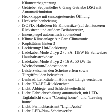
Kilometerbegrenzung
Getriebe: Sequentielles 6-Gang-Getriebe DSG mit
Automatikfunktion
Heckklappe mit sensorgesteuerter Öffnung
Heckscheibenheizung
ISOFIX-Halteösen für Kindersitze (auf den äusseren
Rücksitzen und auf dem Beifahreresitz,
Innenspiegel automatisch abblendend
Klima: Klimaanlage Air Care Climatronic
Kopfstützen hinten 3
Lackierung: Uni-Lackierung
Ladekabel Mode 2 Typ 2 / J 8A, 11kW für Schweizer
Haushaltssteckdose
Ladekabel Mode 3 Typ 2 / 16 A, 50 kW für
Wechselstrom-Ladestationen
Leiste zwischen den Scheinwerfern sowie
Türgriffmulden beleuchtet
Lenkrad: Lenksäule in Höhe und Länge verstellbar
Licht: 3D-LED-Rückleuchten
Licht: Abbiege- und Schlechtwetterlicht
Licht: Fahrlichtschaltung automatisch, mit LED-
Tagfahrlicht sowie "Coming home"- und "Leaving
home"
Licht: Fernlichtassistent "Light Assist"
Licht: LED-Plus- Scheinwerfer