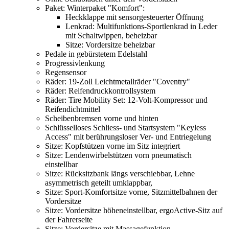
Paket: Winterpaket "Komfort":
Heckklappe mit sensorgesteuerter Öffnung
Lenkrad: Multifunktions-Sportlenkrad in Leder
mit Schaltwippen, beheizbar
Sitze: Vordersitze beheizbar
Pedale in gebürstetem Edelstahl
Progressivlenkung
Regensensor
Räder: 19-Zoll Leichtmetallräder "Coventry"
Räder: Reifendruckkontrollsystem
Räder: Tire Mobility Set: 12-Volt-Kompressor und
Reifendichtmittel
Scheibenbremsen vorne und hinten
Schlüsselloses Schliess- und Startsystem "Keyless
Access" mit berührungsloser Ver- und Entriegelung
Sitze: Kopfstützen vorne im Sitz integriert
Sitze: Lendenwirbelstützen vorn pneumatisch
einstellbar
Sitze: Rücksitzbank längs verschiebbar, Lehne
asymmetrisch geteilt umklappbar,
Sitze: Sport-Komfortsitze vorne, Sitzmittelbahnen der
Vordersitze
Sitze: Vordersitze höheneinstellbar, ergoActive-Sitz auf
der Fahrerseite
Sitze: Vordersitze mit Massagefunktion