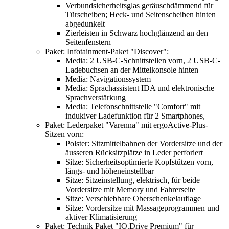
Verbundsicherheitsglas geräuschdämmend für
Türscheiben; Heck- und Seitenscheiben hinten
abgedunkelt
Zierleisten in Schwarz hochglänzend an den
Seitenfenstern
Paket: Infotainment-Paket "Discover":
Media: 2 USB-C-Schnittstellen vorn, 2 USB-C-
Ladebuchsen an der Mittelkonsole hinten
Media: Navigationssystem
Media: Sprachassistent IDA und elektronische
Sprachverstärkung
Media: Telefonschnittstelle "Comfort" mit
indukiver Ladefunktion für 2 Smartphones,
Paket: Lederpaket "Varenna" mit ergoActive-Plus-
Sitzen vorn:
Polster: Sitzmittelbahnen der Vordersitze und der
äusseren Rücksitzplätze in Leder perforiert
Sitze: Sicherheitsoptimierte Kopfstützen vorn,
längs- und höheneinstellbar
Sitze: Sitzeinstellung, elektrisch, für beide
Vordersitze mit Memory und Fahrerseite
Sitze: Verschiebbare Oberschenkelauflage
Sitze: Vordersitze mit Massageprogrammen und
aktiver Klimatisierung
Paket: Technik Paket "IQ.Drive Premium" für