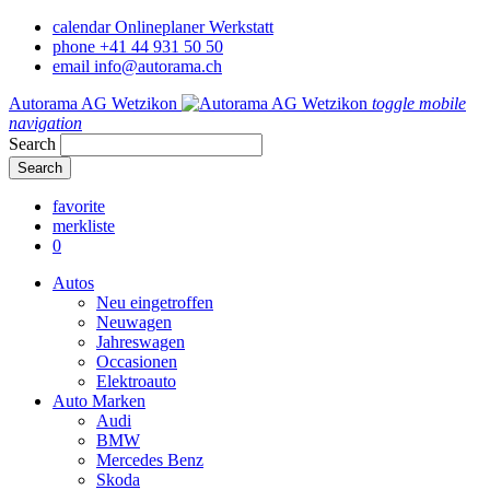
calendar
Onlineplaner Werkstatt
phone
+41 44 931 50 50
email
info@autorama.ch
Autorama AG Wetzikon
toggle mobile
navigation
Search
favorite
merkliste
0
Autos
Neu eingetroffen
Neuwagen
Jahreswagen
Occasionen
Elektroauto
Auto Marken
Audi
BMW
Mercedes Benz
Skoda