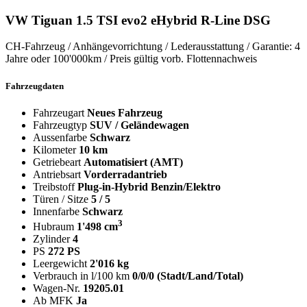
VW Tiguan 1.5 TSI evo2 eHybrid R-Line DSG
CH-Fahrzeug / Anhängevorrichtung / Lederausstattung / Garantie: 4
Jahre oder 100'000km / Preis gültig vorb. Flottennachweis
Fahrzeugdaten
Fahrzeugart
Neues Fahrzeug
Fahrzeugtyp
SUV / Geländewagen
Aussenfarbe
Schwarz
Kilometer
10 km
Getriebeart
Automatisiert (AMT)
Antriebsart
Vorderradantrieb
Treibstoff
Plug-in-Hybrid Benzin/Elektro
Türen / Sitze
5 / 5
Innenfarbe
Schwarz
3
Hubraum
1'498 cm
Zylinder
4
PS
272 PS
Leergewicht
2'016 kg
Verbrauch in l/100 km
0/0/0 (Stadt/Land/Total)
Wagen-Nr.
19205.01
Ab MFK
Ja