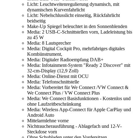
Licht: Leuchtweitenregulierung dynamisch, mit
dynamischen Kurvenfahrlicht
Licht: Nebelschlusslicht einseitig, Rückfahrlicht
beidseitig
Make-Up Spiegel beleuchtet in den Sonnenblenden
Media: 2 USB-C-Schnittstellen vorn, Ladeleistung bis
zu 45 W
Media: 8 Lautsprecher
Media: Digital Cockpit Pro, mehrfabriges digitales
Kombiinstrument,
Media: Digitaler Radioempfang DAB+
Media: Infotainment-System "Ready 2 Discover" mit
32-cm-Display (12,9 Zoll)
Media: Online-Dienst mit OCU
Media: Telefonschnittstelle
Media: Vorbereitet für We Connect /VW Connect &
We Connect Plus / VW Connect Plus
Media: We Connect Basisfunktionen - Kostenlos und
ohne Laufzeitbeschränkung
Media: Wireless App-Connect für Apple CarPlay und
Android Auto
Mittelarmlehne vorne
Nichtraucherausführung - Ablagefach und 12-V-
Steckdose vorn
Ohne Schubladen unter den Vordersitzen