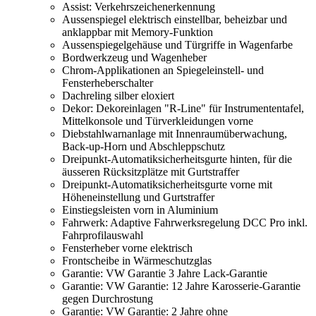
Assist: Verkehrszeichenerkennung
Aussenspiegel elektrisch einstellbar, beheizbar und
anklappbar mit Memory-Funktion
Aussenspiegelgehäuse und Türgriffe in Wagenfarbe
Bordwerkzeug und Wagenheber
Chrom-Applikationen an Spiegeleinstell- und
Fensterheberschalter
Dachreling silber eloxiert
Dekor: Dekoreinlagen "R-Line" für Instrumententafel,
Mittelkonsole und Türverkleidungen vorne
Diebstahlwarnanlage mit Innenraumüberwachung,
Back-up-Horn und Abschleppschutz
Dreipunkt-Automatiksicherheitsgurte hinten, für die
äusseren Rücksitzplätze mit Gurtstraffer
Dreipunkt-Automatiksicherheitsgurte vorne mit
Höheneinstellung und Gurtstraffer
Einstiegsleisten vorn in Aluminium
Fahrwerk: Adaptive Fahrwerksregelung DCC Pro inkl.
Fahrprofilauswahl
Fensterheber vorne elektrisch
Frontscheibe in Wärmeschutzglas
Garantie: VW Garantie 3 Jahre Lack-Garantie
Garantie: VW Garantie: 12 Jahre Karosserie-Garantie
gegen Durchrostung
Garantie: VW Garantie: 2 Jahre ohne