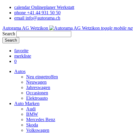
calendar
Onlineplaner Werkstatt
phone
+41 44 931 50 50
email
info@autorama.ch
Autorama AG Wetzikon
toggle mobile na
Search
favorite
merkliste
0
Autos
Neu eingetroffen
Neuwagen
Jahreswagen
Occasionen
Elektroauto
Auto Marken
Audi
BMW
Mercedes Benz
Skoda
Volkswagen