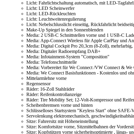
Licht: Fahrlichtschaltung automatisch, mit LED-Tagfah
Licht: LED Scheinwerfer
Licht: LED-Rückleuchten
Licht: Leuchtweitenregulierung
Licht: Nebelschlusslicht einseitig, Rückfahrlicht beidseiti
Make-Up Spiegel in den Sonnenblenden
Media: 2 USB-C Schnittstellen vorne und 1 USB-C Ladeb
Media: App-Connect Wireless für Apple CarPlay und An
Media: Digital Cockpit Pro 20,3cm (8-Zoll), mehrfarbig,
Media: Digitaler Radioempfang DAB+
Media: Infotainment-System "Composition"
Media: Telefonschnittstelle
Media: Vorbereitet für We Connect /VW Connect & We 
Media: We Connect Basisfunktionen - Kostenlos und oh
Mittelarmlehne vorne
Regensensor
Räder: 16-Zoll Stahlräder
Räder: Reifenkontrollanzeige
Räder: Tire Mobility Set; 12-Volt-Kompressor und Reifen
Scheibenbremsen vorne und hinten
Schlüsselloses Startsystem "Keyless Start" ohne SAFE-V
Servolenkung elektromechanisch, geschwindigkeitsabhän
Sitze: Fahrersitz mit Höheneinstellung
Sitze: Komfortsitze vorne, Sitzmittelbahnen der Vordersi
Sitze: Kopfstützen vorne sicherheitsoptimierte , längs- u