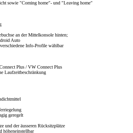
rlicht sowie "Coming home"- und "Leaving home"
g
uchse an der Mittelkonsole hinten;
droid Auto
 verschiedene Info-Profile wählbar
Connect Plus / VW Connect Plus
ne Laufzeitbeschränkung
dichtmittel
erriegelung
gig geregelt
tze und der äusseren Rücksitzplätze
nd höheneinstellbar