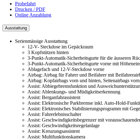
Probefahrt
Drucken / PDF
Online Anzahlung
Ausstattung
Serienmässige Ausstattung
12-V- Steckdose im Gepäckraum
3 Kopfstützen hinten
3-Punkt-Automatik-Sicherheitsgurte für die äusseren Rüc
3-Punkt-Automatik-Sicherheitsgurte vorne mit Höheneins
Ablagefach und 12-V-Steckdose vorne
Airbag: Airbag für Fahrer und Beifahrer mit Beifahrerai
Airbag: Kopfairbags vorn und hinten, Seitenairbags vorn
Assist: Abbiegebremsfunktion und Ausweichunterstützu
Assist: Ablenkungs- und Müdigkeitserkennung
Assist: Berganfahrassistent
Assist: Elektronische Parkbremse inkl. Auto-Hold-Funkt
Assist: Elektronisches Stabilisierungsprogramm mit Geg
Assist: Fahrerlebnisschalter
Assist: Geschwindigkeitsbegrenzer mit vorausschauende
Assist: Geschwindigkeitsregelanlage
Assist: Kreuzungsassistent
Assist: Multifunktionskamera