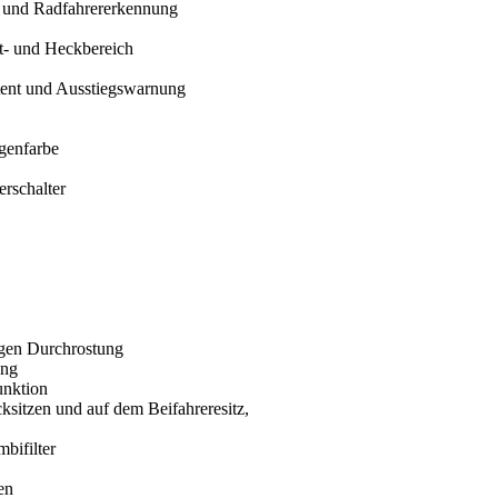
r- und Radfahrererkennung
nt- und Heckbereich
stent und Ausstiegswarnung
genfarbe
erschalter
egen Durchrostung
ung
unktion
ksitzen und auf dem Beifahreresitz,
bifilter
en