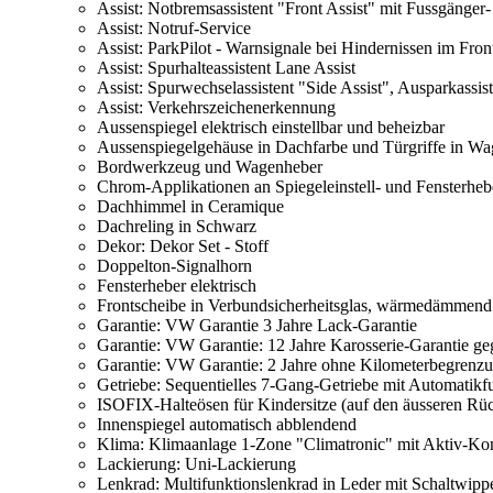
Assist: Notbremsassistent "Front Assist" mit Fussgänge
Assist: Notruf-Service
Assist: ParkPilot - Warnsignale bei Hindernissen im Fro
Assist: Spurhalteassistent Lane Assist
Assist: Spurwechselassistent "Side Assist", Ausparkassi
Assist: Verkehrszeichenerkennung
Aussenspiegel elektrisch einstellbar und beheizbar
Aussenspiegelgehäuse in Dachfarbe und Türgriffe in Wa
Bordwerkzeug und Wagenheber
Chrom-Applikationen an Spiegeleinstell- und Fensterheb
Dachhimmel in Ceramique
Dachreling in Schwarz
Dekor: Dekor Set - Stoff
Doppelton-Signalhorn
Fensterheber elektrisch
Frontscheibe in Verbundsicherheitsglas, wärmedämmend
Garantie: VW Garantie 3 Jahre Lack-Garantie
Garantie: VW Garantie: 12 Jahre Karosserie-Garantie g
Garantie: VW Garantie: 2 Jahre ohne Kilometerbegrenz
Getriebe: Sequentielles 7-Gang-Getriebe mit Automatikf
ISOFIX-Halteösen für Kindersitze (auf den äusseren Rüc
Innenspiegel automatisch abblendend
Klima: Klimaanlage 1-Zone "Climatronic" mit Aktiv-Kom
Lackierung: Uni-Lackierung
Lenkrad: Multifunktionslenkrad in Leder mit Schaltwipp