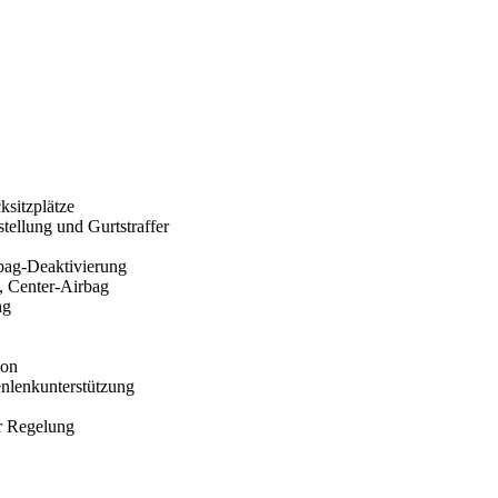
ksitzplätze
tellung und Gurtstraffer
rbag-Deaktivierung
, Center-Airbag
ng
ion
enlenkunterstützung
r Regelung