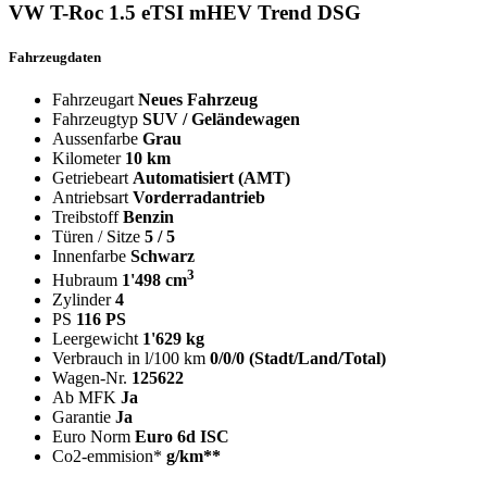
VW T-Roc 1.5 eTSI mHEV Trend DSG
Fahrzeugdaten
Fahrzeugart
Neues Fahrzeug
Fahrzeugtyp
SUV / Geländewagen
Aussenfarbe
Grau
Kilometer
10 km
Getriebeart
Automatisiert (AMT)
Antriebsart
Vorderradantrieb
Treibstoff
Benzin
Türen / Sitze
5 / 5
Innenfarbe
Schwarz
3
Hubraum
1'498 cm
Zylinder
4
PS
116 PS
Leergewicht
1'629 kg
Verbrauch in l/100 km
0/0/0 (Stadt/Land/Total)
Wagen-Nr.
125622
Ab MFK
Ja
Garantie
Ja
Euro Norm
Euro 6d ISC
Co2-emmision*
g/km**