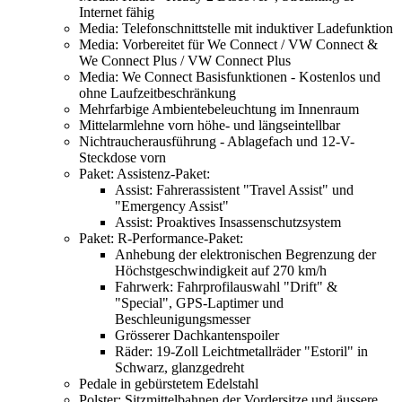
Internet fähig
Media: Telefonschnittstelle mit induktiver Ladefunktion
Media: Vorbereitet für We Connect / VW Connect &
We Connect Plus / VW Connect Plus
Media: We Connect Basisfunktionen - Kostenlos und
ohne Laufzeitbeschränkung
Mehrfarbige Ambientebeleuchtung im Innenraum
Mittelarmlehne vorn höhe- und längseintellbar
Nichtraucherausführung - Ablagefach und 12-V-
Steckdose vorn
Paket: Assistenz-Paket:
Assist: Fahrerassistent "Travel Assist" und
"Emergency Assist"
Assist: Proaktives Insassenschutzsystem
Paket: R-Performance-Paket:
Anhebung der elektronischen Begrenzung der
Höchstgeschwindigkeit auf 270 km/h
Fahrwerk: Fahrprofilauswahl "Drift" &
"Special", GPS-Laptimer und
Beschleunigungsmesser
Grösserer Dachkantenspoiler
Räder: 19-Zoll Leichtmetallräder "Estoril" in
Schwarz, glanzgedreht
Pedale in gebürstetem Edelstahl
Polster: Sitzmittelbahnen der Vordersitze und äussere