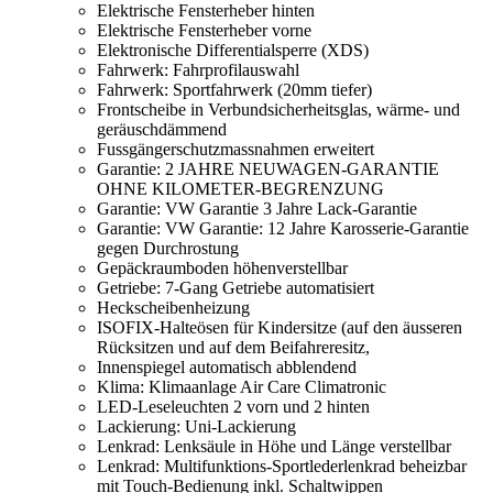
Elektrische Fensterheber hinten
Elektrische Fensterheber vorne
Elektronische Differentialsperre (XDS)
Fahrwerk: Fahrprofilauswahl
Fahrwerk: Sportfahrwerk (20mm tiefer)
Frontscheibe in Verbundsicherheitsglas, wärme- und
geräuschdämmend
Fussgängerschutzmassnahmen erweitert
Garantie: 2 JAHRE NEUWAGEN-GARANTIE
OHNE KILOMETER-BEGRENZUNG
Garantie: VW Garantie 3 Jahre Lack-Garantie
Garantie: VW Garantie: 12 Jahre Karosserie-Garantie
gegen Durchrostung
Gepäckraumboden höhenverstellbar
Getriebe: 7-Gang Getriebe automatisiert
Heckscheibenheizung
ISOFIX-Halteösen für Kindersitze (auf den äusseren
Rücksitzen und auf dem Beifahreresitz,
Innenspiegel automatisch abblendend
Klima: Klimaanlage Air Care Climatronic
LED-Leseleuchten 2 vorn und 2 hinten
Lackierung: Uni-Lackierung
Lenkrad: Lenksäule in Höhe und Länge verstellbar
Lenkrad: Multifunktions-Sportlederlenkrad beheizbar
mit Touch-Bedienung inkl. Schaltwippen