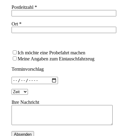
Postleitzahl *
Ort *
Bitte
lasse
Ich möchte eine Probefahrt machen
dieses
Meine Angaben zum Eintauschfahrzeug
Feld
leer.
Terminvorschlag
Ihre Nachricht