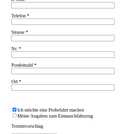
Telefon *
Strasse *
Nr. *
Postleitzahl *
Ort *
Bitte
lasse
Ich möchte eine Probefahrt machen
dieses
Meine Angaben zum Eintauschfahrzeug
Feld
leer.
Terminvorschlag