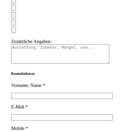
Zusätzliche Angaben:
Kontaktdaten:
Vorname, Name *
Bitte
E-Mail *
lasse
dieses
Feld
leer.
Mobile *