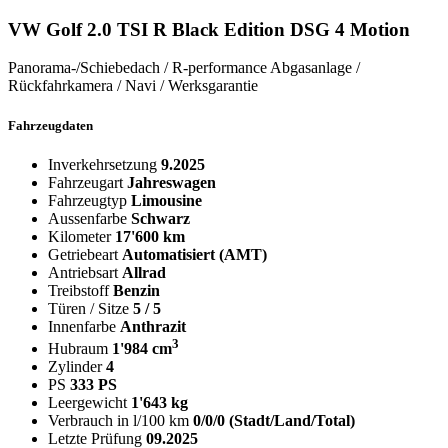
VW Golf 2.0 TSI R Black Edition DSG 4 Motion
Panorama-/Schiebedach / R-performance Abgasanlage /
Rückfahrkamera / Navi / Werksgarantie
Fahrzeugdaten
Inverkehrsetzung
9.2025
Fahrzeugart
Jahreswagen
Fahrzeugtyp
Limousine
Aussenfarbe
Schwarz
Kilometer
17'600 km
Getriebeart
Automatisiert (AMT)
Antriebsart
Allrad
Treibstoff
Benzin
Türen / Sitze
5 / 5
Innenfarbe
Anthrazit
3
Hubraum
1'984 cm
Zylinder
4
PS
333 PS
Leergewicht
1'643 kg
Verbrauch in l/100 km
0/0/0 (Stadt/Land/Total)
Letzte Prüfung
09.2025