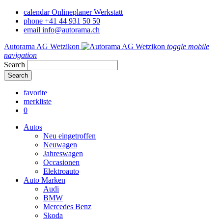
calendar
Onlineplaner Werkstatt
phone
+41 44 931 50 50
email
info@autorama.ch
Autorama AG Wetzikon
toggle mobile
navigation
Search
favorite
merkliste
0
Autos
Neu eingetroffen
Neuwagen
Jahreswagen
Occasionen
Elektroauto
Auto Marken
Audi
BMW
Mercedes Benz
Skoda