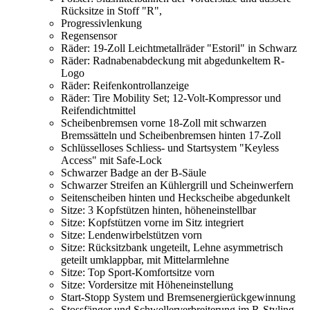
Rücksitze in Stoff "R",
Progressivlenkung
Regensensor
Räder: 19-Zoll Leichtmetallräder "Estoril" in Schwarz
Räder: Radnabenabdeckung mit abgedunkeltem R-
Logo
Räder: Reifenkontrollanzeige
Räder: Tire Mobility Set; 12-Volt-Kompressor und
Reifendichtmittel
Scheibenbremsen vorne 18-Zoll mit schwarzen
Bremssätteln und Scheibenbremsen hinten 17-Zoll
Schlüsselloses Schliess- und Startsystem "Keyless
Access" mit Safe-Lock
Schwarzer Badge an der B-Säule
Schwarzer Streifen an Kühlergrill und Scheinwerfern
Seitenscheiben hinten und Heckscheibe abgedunkelt
Sitze: 3 Kopfstützen hinten, höheneinstellbar
Sitze: Kopfstützen vorne im Sitz integriert
Sitze: Lendenwirbelstützen vorn
Sitze: Rücksitzbank ungeteilt, Lehne asymmetrisch
geteilt umklappbar, mit Mittelarmlehne
Sitze: Top Sport-Komfortsitze vorn
Sitze: Vordersitze mit Höheneinstellung
Start-Stopp System und Bremsenergierückgewinnung
Stossfänger und Schwellerverbreiterung im R-Styling