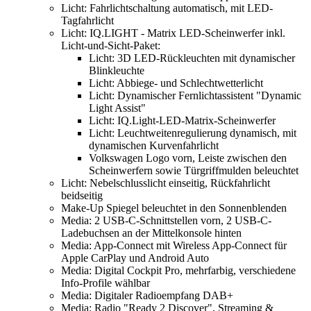
Licht: Fahrlichtschaltung automatisch, mit LED-
Tagfahrlicht
Licht: IQ.LIGHT - Matrix LED-Scheinwerfer inkl.
Licht-und-Sicht-Paket:
Licht: 3D LED-Rückleuchten mit dynamischer
Blinkleuchte
Licht: Abbiege- und Schlechtwetterlicht
Licht: Dynamischer Fernlichtassistent "Dynamic
Light Assist"
Licht: IQ.Light-LED-Matrix-Scheinwerfer
Licht: Leuchtweitenregulierung dynamisch, mit
dynamischen Kurvenfahrlicht
Volkswagen Logo vorn, Leiste zwischen den
Scheinwerfern sowie Türgriffmulden beleuchtet
Licht: Nebelschlusslicht einseitig, Rückfahrlicht
beidseitig
Make-Up Spiegel beleuchtet in den Sonnenblenden
Media: 2 USB-C-Schnittstellen vorn, 2 USB-C-
Ladebuchsen an der Mittelkonsole hinten
Media: App-Connect mit Wireless App-Connect für
Apple CarPlay und Android Auto
Media: Digital Cockpit Pro, mehrfarbig, verschiedene
Info-Profile wählbar
Media: Digitaler Radioempfang DAB+
Media: Radio "Ready 2 Discover", Streaming &