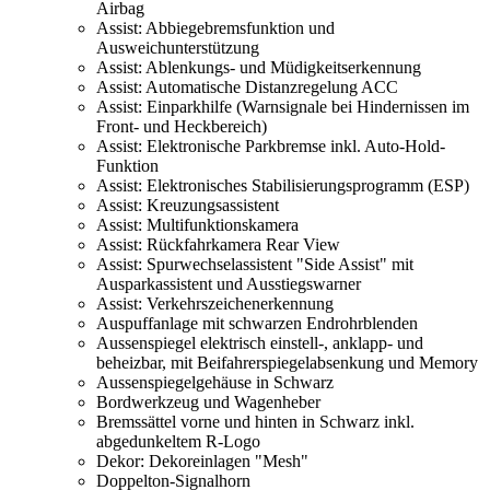
Airbag
Assist: Abbiegebremsfunktion und
Ausweichunterstützung
Assist: Ablenkungs- und Müdigkeitserkennung
Assist: Automatische Distanzregelung ACC
Assist: Einparkhilfe (Warnsignale bei Hindernissen im
Front- und Heckbereich)
Assist: Elektronische Parkbremse inkl. Auto-Hold-
Funktion
Assist: Elektronisches Stabilisierungsprogramm (ESP)
Assist: Kreuzungsassistent
Assist: Multifunktionskamera
Assist: Rückfahrkamera Rear View
Assist: Spurwechselassistent "Side Assist" mit
Ausparkassistent und Ausstiegswarner
Assist: Verkehrszeichenerkennung
Auspuffanlage mit schwarzen Endrohrblenden
Aussenspiegel elektrisch einstell-, anklapp- und
beheizbar, mit Beifahrerspiegelabsenkung und Memory
Aussenspiegelgehäuse in Schwarz
Bordwerkzeug und Wagenheber
Bremssättel vorne und hinten in Schwarz inkl.
abgedunkeltem R-Logo
Dekor: Dekoreinlagen "Mesh"
Doppelton-Signalhorn