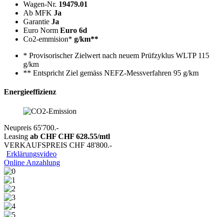
Wagen-Nr.
19479.01
Ab MFK
Ja
Garantie
Ja
Euro Norm
Euro 6d
Co2-emmision*
g/km**
* Provisorischer Zielwert nach neuem Prüfzyklus WLTP 115
g/km
** Entspricht Ziel gemäss NEFZ-Messverfahren 95 g/km
Energieeffizienz
Neupreis
65'700.-
Leasing
ab CHF
CHF 628.55
/mtl
VERKAUFSPREIS
CHF 48'800.-
Erklärungsvideo
Online Anzahlung