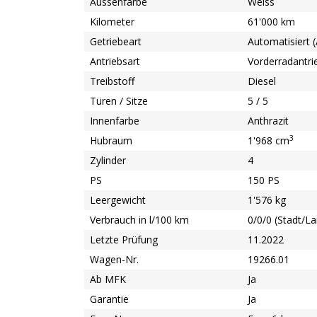
Aussenfarbe
Weiss
Kilometer
61'000 km
Getriebeart
Automatisiert 
Antriebsart
Vorderradantri
Treibstoff
Diesel
Türen / Sitze
5 / 5
Innenfarbe
Anthrazit
3
Hubraum
1'968 cm
Zylinder
4
PS
150 PS
Leergewicht
1'576 kg
Verbrauch in l/100 km
0/0/0 (Stadt/L
Letzte Prüfung
11.2022
Wagen-Nr.
19266.01
Ab MFK
Ja
Garantie
Ja