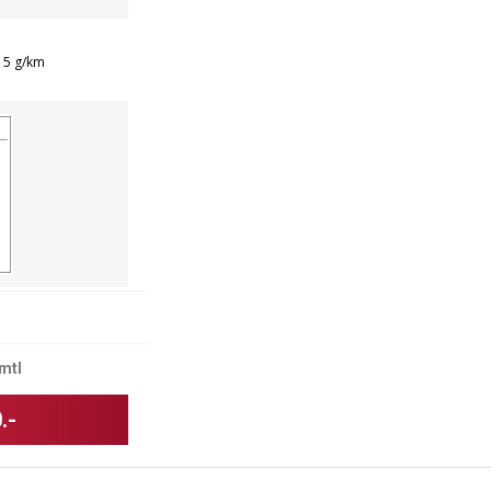
15 g/km
mtl
.-