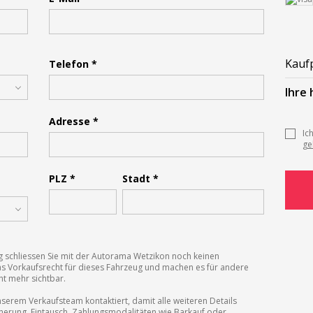
Please
leave
Kauf
Telefon *
this
field
Ihre
empty.
Adresse *
Ic
ge
PLZ *
Stadt *
g schliessen Sie mit der Autorama Wetzikon noch keinen
das Vorkaufsrecht für dieses Fahrzeug und machen es für andere
t mehr sichtbar.
erem Verkaufsteam kontaktiert, damit alle weiteren Details
cherung, Eintausch, Zahlungsmodalitäten wie Barkauf oder