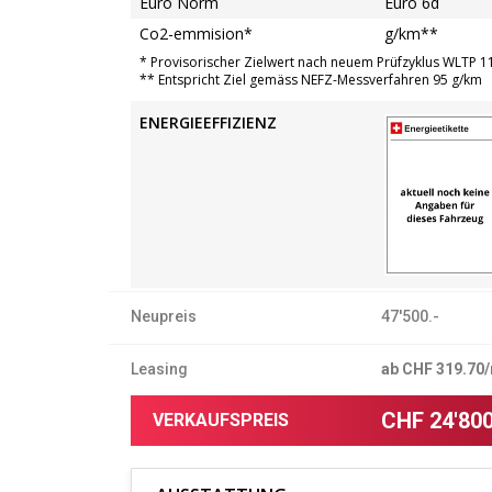
Euro Norm
Euro 6d
Co2-emmision*
g/km**
* Provisorischer Zielwert nach neuem Prüfzyklus WLTP 1
** Entspricht Ziel gemäss NEFZ-Messverfahren 95 g/km
ENERGIEEFFIZIENZ
Neupreis
47'500.-
Leasing
ab CHF
319.70
/
CHF 24'800
VERKAUFSPREIS