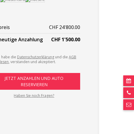
preis
CHF 24'800.00
 heutige Anzahlung
CHF 1'500.00
h habe die
Datenschutzerklärung
und die
AGB
lesen
, verstanden und akzeptiert.
cal
ph
Haben Sie noch Fragen?
ema