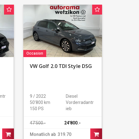
Occasion
VW Golf 2.0 TDI Style DSG
ntr
9 / 2022
Diesel
50'800 km
Vorderradantr
150 PS
ieb
47'500.-
24'800.-
buy car
buy car
Monatlich ab
319.70