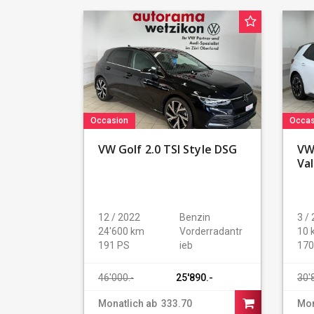
Occasion
Occas
VW Golf 2.0 TSI Style DSG
VW
Va
12 / 2022
Benzin
3 /
24'600 km
Vorderradantr
10 
191 PS
ieb
170
46'000.-
25'890.-
30'
buy car
Monatlich ab
333.70
Mon