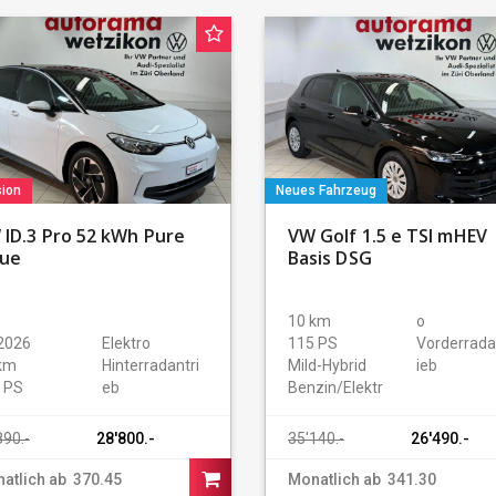
ion
Neues Fahrzeug
 ID.3 Pro 52 kWh Pure
VW Golf 1.5 e TSI mHEV
lue
Basis DSG
10 km
o
 2026
Elektro
115 PS
Vorderrada
km
Hinterradantri
Mild-Hybrid
ieb
 PS
eb
Benzin/Elektr
890.-
28'800.-
35'140.-
26'490.-
buy car
atlich ab
370.45
Monatlich ab
341.30