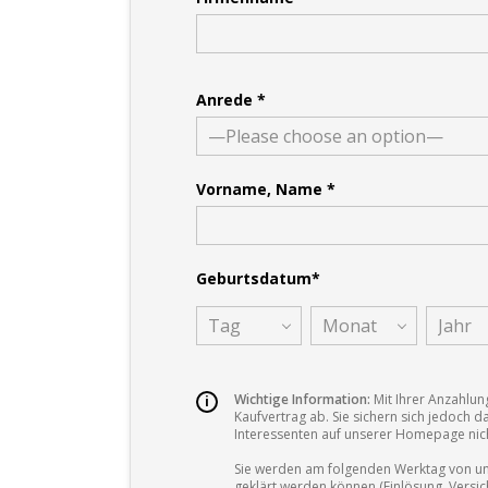
Anrede *
—Please choose an option—
Vorname, Name *
Geburtsdatum*
Tag
Monat
Jahr
Wichtige Information:
Mit Ihrer Anzahlun
Kaufvertrag ab. Sie sichern sich jedoch 
Interessenten auf unserer Homepage nich
Sie werden am folgenden Werktag von uns
geklärt werden können (Einlösung, Versi