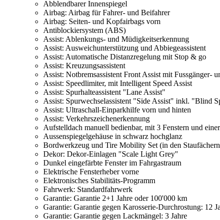
Abblendbarer Innenspiegel
Airbag: Airbag für Fahrer- und Beifahrer
Airbag: Seiten- und Kopfairbags vorn
Antiblockiersystem (ABS)
Assist: Ablenkungs- und Müdigkeitserkennung
Assist: Ausweichunterstützung und Abbiegeassistent
Assist: Automatische Distanzregelung mit Stop & go
Assist: Kreuzungsassistent
Assist: Notbremsassistent Front Assist mit Fussgänger-
Assist: Speedlimiter, mit Intelligent Speed Assist
Assist: Spurhalteassistent "Lane Assist"
Assist: Spurwechselassistent "Side Assist" inkl. "Blind S
Assist: Ultraschall-Einparkhilfe vorn und hinten
Assist: Verkehrszeichenerkennung
Aufstelldach manuell bedienbar, mit 3 Fenstern und einer
Aussenspiegelgehäuse in schwarz hochglanz
Bordwerkzeug und Tire Mobility Set (in den Staufäche
Dekor: Dekor-Einlagen "Scale Light Grey"
Dunkel eingefärbte Fenster im Fahrgastraum
Elektrische Fensterheber vorne
Elektronisches Stabilitäts-Programm
Fahrwerk: Standardfahrwerk
Garantie: Garantie 2+1 Jahre oder 100'000 km
Garantie: Garantie gegen Karosserie-Durchrostung: 12 J
Garantie: Garantie gegen Lackmängel: 3 Jahre