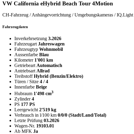
VW California eHybrid Beach Tour 4Motion
CH-Fahrzeug / Anhängevorrichtung / Umgebungskameras / IQ.Light 
Fahrzeugdaten
Inverkehrsetzung
3.2026
Fahrzeugart
Jahreswagen
Fahrzeugtyp
Wohnmobil
Aussenfarbe
Blau
Kilometer
1'001 km
Getriebeart
Automatisch
Antriebsart
Allrad
Treibstoff
Hybrid (Benzin/Elektro)
Türen / Sitze
4 / 4
Innenfarbe
Beige
3
Hubraum
1'498 cm
Zylinder
4
PS
177 PS
Leergewicht
2'519 kg
Verbrauch in l/100 km
0/0/0 (Stadt/Land/Total)
Letzte Prüfung
03.2026
Wagen-Nr.
19103.01
Ab MFK
Ja