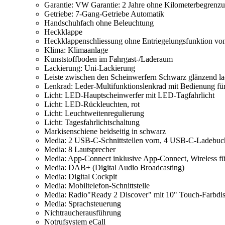
Garantie: VW Garantie: 2 Jahre ohne Kilometerbegrenzun
Getriebe: 7-Gang-Getriebe Automatik
Handschuhfach ohne Beleuchtung
Heckklappe
Heckklappenschliessung ohne Entriegelungsfunktion vo
Klima: Klimaanlage
Kunststoffboden im Fahrgast-/Laderaum
Lackierung: Uni-Lackierung
Leiste zwischen den Scheinwerfern Schwarz glänzend la
Lenkrad: Leder-Multifunktionslenkrad mit Bedienung fü
Licht: LED-Hauptscheinwerfer mit LED-Tagfahrlicht
Licht: LED-Rückleuchten, rot
Licht: Leuchtweitenregulierung
Licht: Tagesfahrlichtschaltung
Markisenschiene beidseitig in schwarz
Media: 2 USB-C-Schnittstellen vorn, 4 USB-C-Ladebuc
Media: 8 Lautsprecher
Media: App-Connect inklusive App-Connect, Wireless f
Media: DAB+ (Digital Audio Broadcasting)
Media: Digital Cockpit
Media: Mobiltelefon-Schnittstelle
Media: Radio"Ready 2 Discover" mit 10" Touch-Farbdi
Media: Sprachsteuerung
Nichtraucherausführung
Notrufsystem eCall