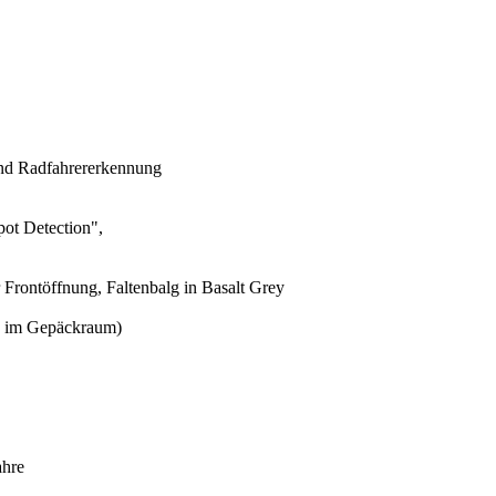
 und Radfahrererkennung
pot Detection",
 Frontöffnung, Faltenbalg in Basalt Grey
rn im Gepäckraum)
ahre