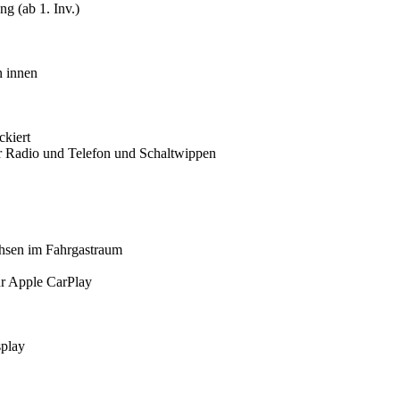
g (ab 1. Inv.)
n innen
ckiert
r Radio und Telefon und Schaltwippen
hsen im Fahrgastraum
ür Apple CarPlay
splay