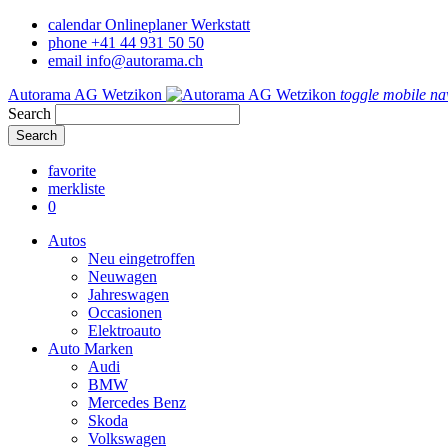
calendar
Onlineplaner Werkstatt
phone
+41 44 931 50 50
email
info@autorama.ch
Autorama AG Wetzikon
toggle mobile na
Search
favorite
merkliste
0
Autos
Neu eingetroffen
Neuwagen
Jahreswagen
Occasionen
Elektroauto
Auto Marken
Audi
BMW
Mercedes Benz
Skoda
Volkswagen