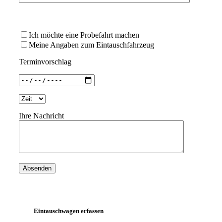
Bitte
lasse
Ich möchte eine Probefahrt machen
dieses
Meine Angaben zum Eintauschfahrzeug
Feld
leer.
Terminvorschlag
Ihre Nachricht
Eintauschwagen erfassen