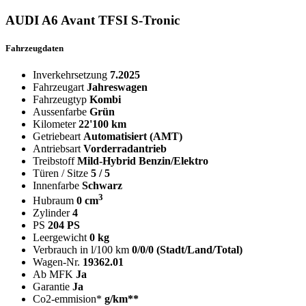
AUDI A6 Avant TFSI S-Tronic
Fahrzeugdaten
Inverkehrsetzung
7.2025
Fahrzeugart
Jahreswagen
Fahrzeugtyp
Kombi
Aussenfarbe
Grün
Kilometer
22'100 km
Getriebeart
Automatisiert (AMT)
Antriebsart
Vorderradantrieb
Treibstoff
Mild-Hybrid Benzin/Elektro
Türen / Sitze
5 / 5
Innenfarbe
Schwarz
3
Hubraum
0 cm
Zylinder
4
PS
204 PS
Leergewicht
0 kg
Verbrauch in l/100 km
0/0/0 (Stadt/Land/Total)
Wagen-Nr.
19362.01
Ab MFK
Ja
Garantie
Ja
Co2-emmision*
g/km**