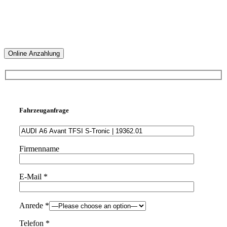
Online Anzahlung
Fahrzeuganfrage
Firmenname
E-Mail *
Please
Anrede *
leave
this
Telefon *
field