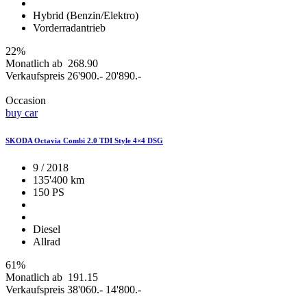
Hybrid (Benzin/Elektro)
Vorderradantrieb
22%
Monatlich ab
268.90
Verkaufspreis
26'900.-
20'890.-
Occasion
buy car
SKODA Octavia Combi 2.0 TDI Style 4×4 DSG
9 / 2018
135'400 km
150 PS
Diesel
Allrad
61%
Monatlich ab
191.15
Verkaufspreis
38'060.-
14'800.-