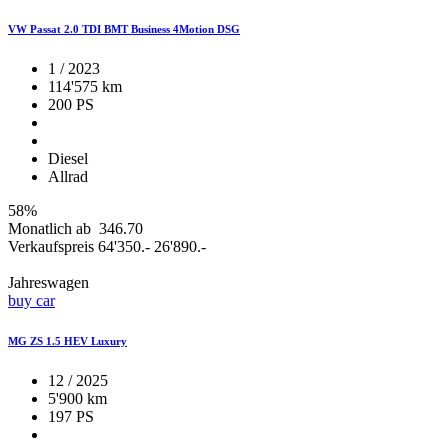
VW Passat 2.0 TDI BMT Business 4Motion DSG
1 / 2023
114'575 km
200 PS
Diesel
Allrad
58%
Monatlich ab
346.70
Verkaufspreis
64'350.-
26'890.-
Jahreswagen
buy car
MG ZS 1.5 HEV Luxury
12 / 2025
5'900 km
197 PS