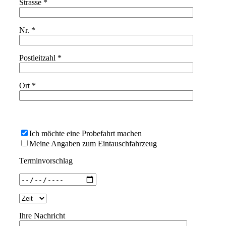
Strasse *
Nr. *
Postleitzahl *
Ort *
Bitte
lasse
Ich möchte eine Probefahrt machen
dieses
Meine Angaben zum Eintauschfahrzeug
Feld
leer.
Terminvorschlag
Ihre Nachricht