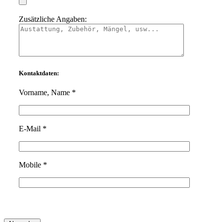
Zusätzliche Angaben:
Kontaktdaten:
Vorname, Name *
Bitte
E-Mail *
lasse
dieses
Feld
leer.
Mobile *