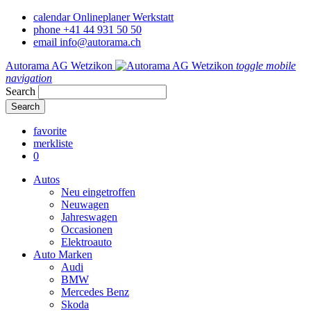
calendar
Onlineplaner Werkstatt
phone
+41 44 931 50 50
email
info@autorama.ch
Autorama AG Wetzikon
toggle mobile
navigation
Search
favorite
merkliste
0
Autos
Neu eingetroffen
Neuwagen
Jahreswagen
Occasionen
Elektroauto
Auto Marken
Audi
BMW
Mercedes Benz
Skoda