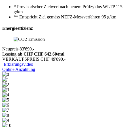
* Provisorischer Zielwert nach neuem Prüfzyklus WLTP 115
g/km
** Entspricht Ziel gemäss NEFZ-Messverfahren 95 g/km
Energieeffizienz
Neupreis
83'690.-
Leasing
ab CHF
CHF 642.60
/mtl
VERKAUFSPREIS
CHF 49'890.-
Erklärungsvideo
Online Anzahlung